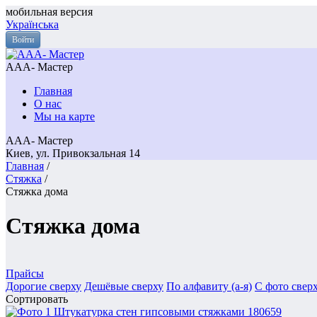
мобильная версия
Українська
Войти
ААА- Мастер
Главная
О нас
Мы на карте
ААА- Мастер
Киев, ул. Привокзальная 14
Главная
/
Стяжка
/
Стяжка дома
Стяжка дома
Прайсы
Дорогие сверху
Дешёвые сверху
По алфавиту (а-я)
С фото свер
Сортировать