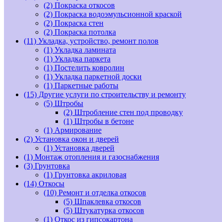
(2)
Покраска откосов
(2)
Покраска водоэмульсионной краской
(2)
Покраска стен
(2)
Покраска потолка
(11)
Укладка, устройство, ремонт полов
(1)
Укладка ламината
(1)
Укладка паркета
(1)
Постелить ковролин
(1)
Укладка паркетной доски
(1)
Паркетные работы
(15)
Другие услуги по строительству и ремонту
(5)
Штробы
(2)
Штробление стен под проводку
(1)
Штробы в бетоне
(1)
Армирование
(2)
Установка окон и дверей
(1)
Установка дверей
(1)
Монтаж отопления и газоснабжения
(3)
Грунтовка
(1)
Грунтовка акриловая
(14)
Откосы
(10)
Ремонт и отделка откосов
(5)
Шпаклевка откосов
(5)
Штукатурка откосов
(1)
Откос из гипсокартона