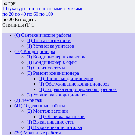
50
грн
Штукатурка стен гипсовыми стяжками
по 20
по 40
по 60
по 100
по 20
Выводить
Страницы (1):
1
(6)
Сантехнические работы
(1)
Точка сантехники
(1)
Установка унитазов
(10)
Кондиционеры
(1)
Кондиционер в квартиру
(1)
Кондиционер в офис
(1)
Сплит системы
(3)
Ремонт кондиционера
(1)
Чистка кондиционеров
(1)
Обслуживание кондиционеров
(1)
Заправка кондиционеров фреоном
(2)
Установка кондиционеров
(2)
Демонтаж
(41)
Отделочные работы
(2)
Монтаж вагонки
(1)
Обшивка вагонкой
(1)
Выравнивание стен
(1)
Выравнивание потолка
(29)
Малярные работы